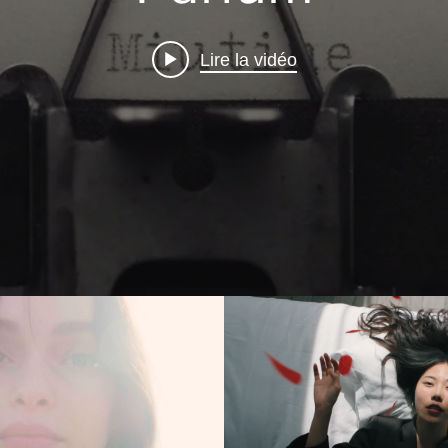
Lire la vidéo
nne - Olympea Blossom -
Maison Margiela - Replica 
Luma Grothe - Part 2
Lire la vidé