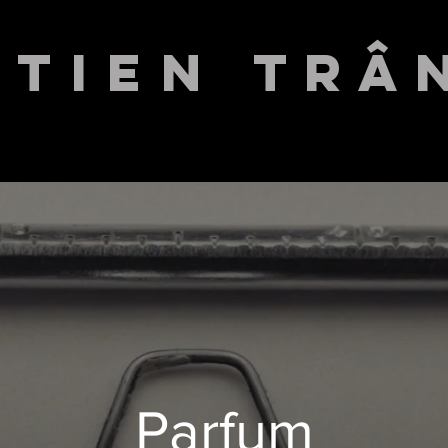
stien
TRÂ
dop / cinematographer
arfum
Commercial
Music video
Photography
Parfum