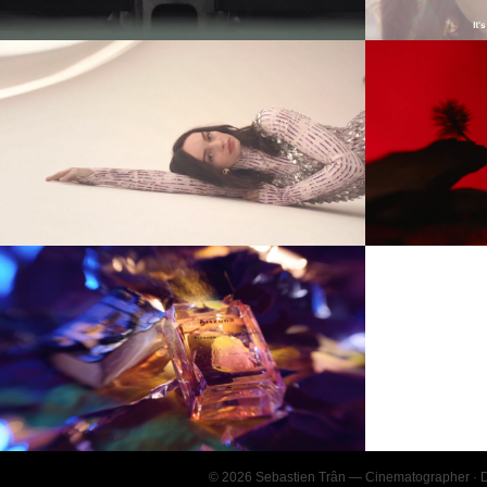
Lire la vidéo
Paco Rabanne - Olympea Blossom -
Proenza S
Luma Grothe - Part 1
Lire la vidéo
Proenza Schouler - Arizona - Sand -
2019
Lire la vidéo
© 2026 Sebastien Trân — Cinematographer · D